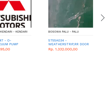
KENDARI - KENDARI
BOSOWA PALU - PALU
7 - O-
5755A034 -
ACUUM PUMP
WEATHERSTRIP,RR DOOR
OPENING,O - MITSUBISHI
595,00
Rp. 1.332.000,00
- GENUINE