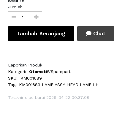
Stok :
5
Jumlah
Tambah Keranjang
Chat
Laporkan Produk
Kategori:
Otomotif
/Sparepart
SKU:
KM001689
Tags
KM001689 LAMP ASSY, HEAD LAMP LH
Terakhir diperbarui 2026-04-22 00:37:08