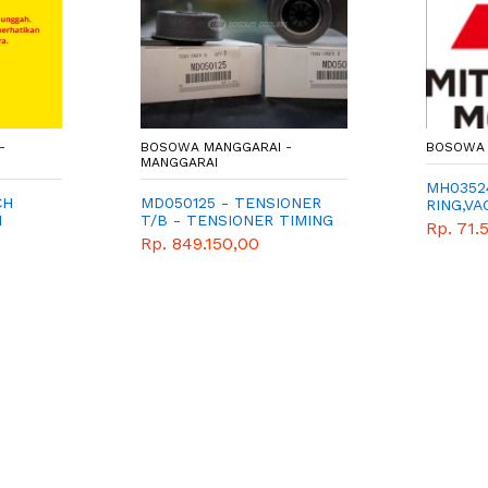
-
BOSOWA MANGGARAI -
BOSOWA 
MANGGARAI
MH03524
CH
MD050125 - TENSIONER
RING,V
I
T/B - TENSIONER TIMING
Rp. 71.
BELT - SPAREPART -
Rp. 849.150,00
MITSUBISHI - XPANDER