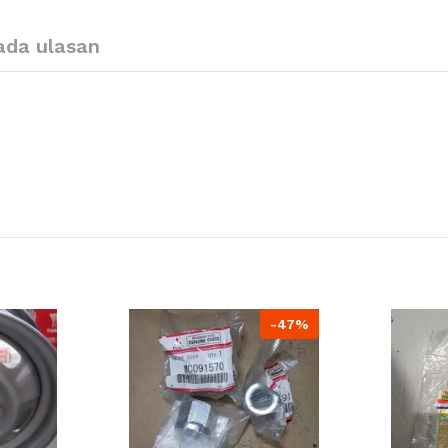
ada ulasan
-47%