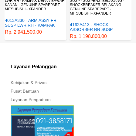
LWR RH - KAMPAK DEPAN BAWAH
SUSP - SUSPENSI BELAKANG -
KANAN - GENUINE SPAREPART -
SHOCKBREAKER BELAKANG -
MITSUBISHI - XPANDER
GENUINE SPAREPART -
MITSUBISHI - XPANDER
4013A330 - ARM ASSY FR
4162A413 - SHOCK
SUSP LWR RH - KAMPAK
ABSORBER RR SUSP -
DEPAN BAWAH KANAN -
Rp. 2.941.500,00
SUSPENSI BELAKANG -
GENUINE SPAREPART -
Rp. 1.198.800,00
SHOCKBREAKER BELAKANG
MITSUBISHI - XPANDER
- GENUINE SPAREPART -
MITSUBISHI - XPANDER
Layanan Pelanggan
Kebijakan & Privasi
Pusat Bantuan
Layanan Pengaduan