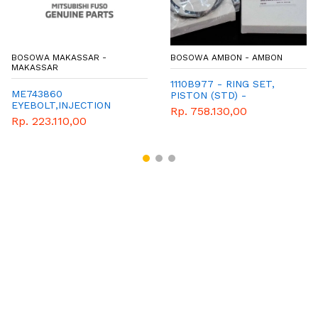
BOSOWA MAKASSAR -
BOSOWA AMBON - AMBON
MAKASSAR
1110B977 - RING SET,
ME743860
PISTON (STD) -
EYEBOLT,INJECTION
SPAREPART MITSUBISHI
Rp. 758.130,00
PUMP
KB4T STRADA
Rp. 223.110,00