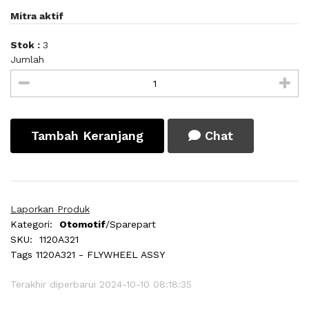
Mitra aktif
Stok :
3
Jumlah
Tambah Keranjang
Chat
Laporkan Produk
Kategori:
Otomotif
/Sparepart
SKU:
1120A321
Tags
1120A321 - FLYWHEEL ASSY
Terakhir diperbarui 2024-10-10 08:18:35