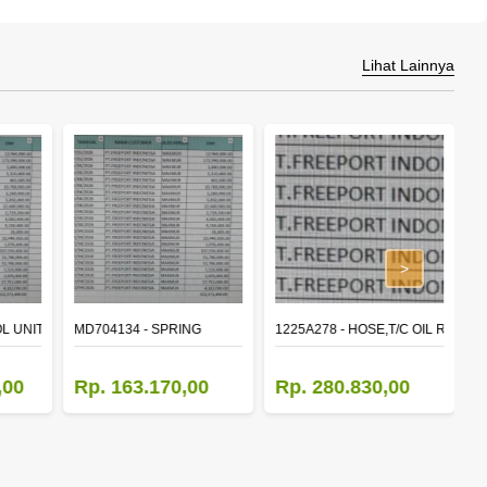
Lihat Lainnya
>
L UNIT,TIME & ALARM
MD704134 - SPRING
1225A278 - HOSE,T/C OIL RETUR
8
,00
Rp. 163.170,00
Rp. 280.830,00
R