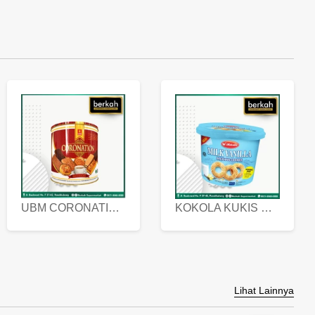
UBM CORONATION ASSORTED BISKUIT KALENG 450 GRAM
KOKOLA KUKIS HYGIENIC MILK VANILLA PACK 320 GR
Lihat Lainnya