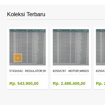
Koleksi Terbaru
<
,RR DOOR WINDOW,LH
5743A342 - REGULATOR,RR DOOR WINDOW,RH
8250A787 - MOTOR,WINDSHIELD WIP
8250A
Rp. 543.900,00
Rp. 2.486.400,00
Rp. 