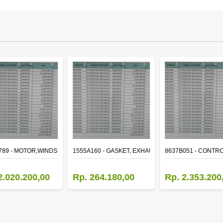
ER
789 - MOTOR,WINDSHIELD WIPER
1555A160 - GASKET, EXHAUST MANIFOLD
8637B051 - CONTRO
2.020.200,00
Rp. 264.180,00
Rp. 2.353.200