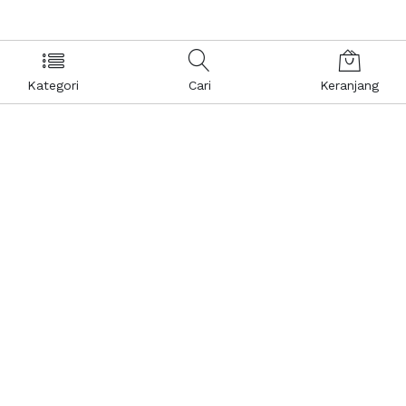
Kategori
Cari
Keranjang
Layanan Pelanggan
Kebijakan & Privasi
Pusat Bantuan
Layanan Pengaduan