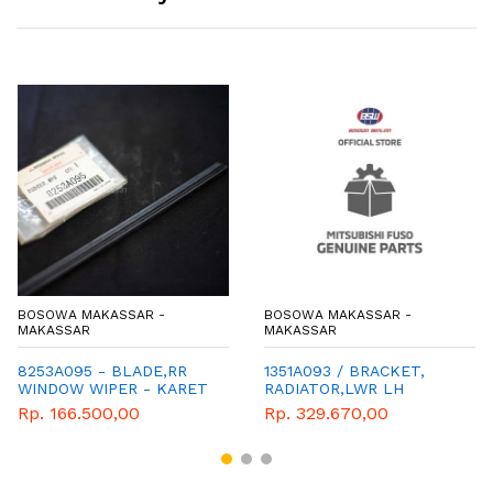
BOSOWA MAKASSAR -
BOSOWA MAKASSAR -
MAKASSAR
MAKASSAR
8253A095 - BLADE,RR
1351A093 / BRACKET,
WINDOW WIPER - KARET
RADIATOR,LWR LH
WIPER BELAKANG -
Rp. 166.500,00
Rp. 329.670,00
GENUINE SPAREPART
MITSUBISHI -
OUTLANDER