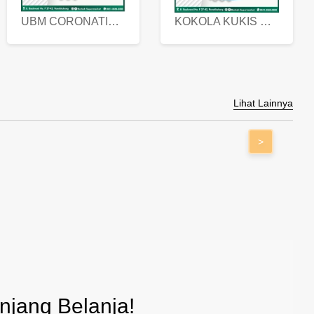
UBM CORONATION ASSORTED BISKUIT KALENG 450 GRAM
KOKOLA KUKIS HYGIENIC MILK VANILLA PACK 320 GR
Lihat Lainnya
>
jang Belanja!