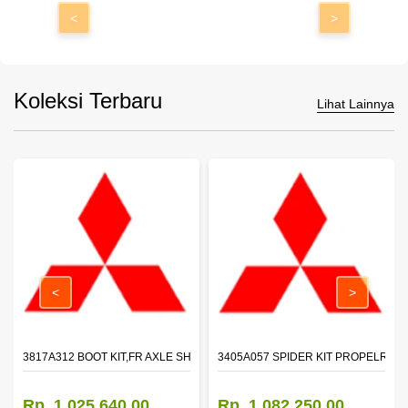
<
>
Koleksi Terbaru
Lihat Lainnya
<
>
 SHAFT - TRITON - PAJERO
3817A312 BOOT KIT,FR AXLE SHAFT,LH
3405A057 SPIDER KIT PROPELR SH
Rp. 1.025.640,00
Rp. 1.082.250,00