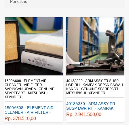
Perkakas
4013A330 - ARM ASSY FR SUSP
4162A413 - SHOCK ABSORBER RR
LWR RH - KAMPAK DEPAN BAWAH
SUSP - SUSPENSI BELAKANG -
KANAN - GENUINE SPAREPART -
SHOCKBREAKER BELAKANG -
MITSUBISHI - XPANDER
GENUINE SPAREPART -
MITSUBISHI - XPANDER
4013A330 - ARM ASSY FR
4162A413 - SHOCK
SUSP LWR RH - KAMPAK
ABSORBER RR SUSP -
DEPAN BAWAH KANAN -
Rp. 2.941.500,00
SUSPENSI BELAKANG -
GENUINE SPAREPART -
Rp. 1.198.800,00
SHOCKBREAKER BELAKANG
MITSUBISHI - XPANDER
- GENUINE SPAREPART -