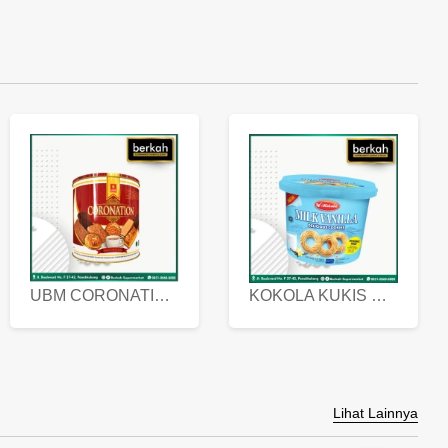
UBM CORONATION ASSORTED BISKUIT KALENG 450 GRAM
KOKOLA KUKIS HYGIENIC MILK VANILLA PACK 320 GR
Lihat Lainnya