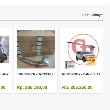
Lihat Lainnya
>
DLAMP ASSY,RH
62088W000P - GARNISH,FR BUMPER SIDE
62082W000P - GARNISH,FR BUM
M
,00
Rp. 365.190,00
Rp. 305.250,00
R