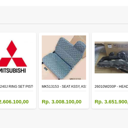
TR LH
240J RING SET PISTON STD
MK513153 - SEAT ASSY, ASSISTANT
26010W200P - HEA
2.606.100,00
Rp. 3.008.100,00
Rp. 3.651.900