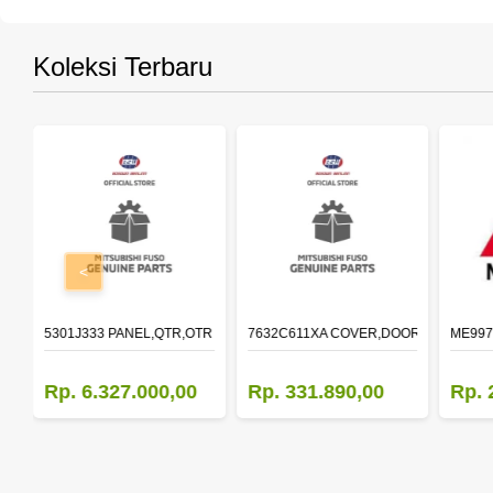
Koleksi Terbaru
<
OLDER,DOOR,LH
5301J333 PANEL,QTR,OTR LH
7632C611XA COVER,DOOR MIRROR,O
ME997
Rp. 6.327.000,00
Rp. 331.890,00
Rp. 