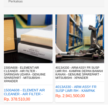
Perkakas
4013A330 - ARM ASSY FR SUSP
4162A413 - SHOCK ABSORBER RR
LWR RH - KAMPAK DEPAN BAWAH
SUSP - SUSPENSI BELAKANG -
KANAN - GENUINE SPAREPART -
SHOCKBREAKER BELAKANG -
MITSUBISHI - XPANDER
GENUINE SPAREPART -
MITSUBISHI - XPANDER
4013A330 - ARM ASSY FR
4162A413 - SHOCK
SUSP LWR RH - KAMPAK
ABSORBER RR SUSP -
DEPAN BAWAH KANAN -
Rp. 2.941.500,00
SUSPENSI BELAKANG -
GENUINE SPAREPART -
Rp. 1.198.800,00
SHOCKBREAKER BELAKANG
MITSUBISHI - XPANDER
- GENUINE SPAREPART -