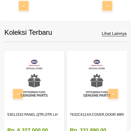
<
>
Koleksi Terbaru
Lihat Lainnya
<
>
DOOR,LH
5301J333 PANEL,QTR,OTR LH
7632C611XA COVER,DOOR MIRROR
Rp. 6.327.000,00
Rp. 331.890,00