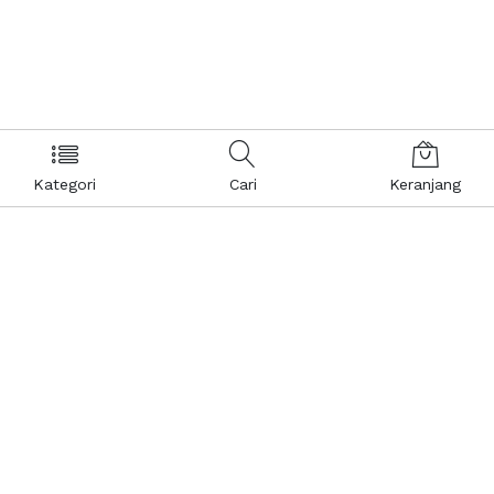
Kategori
Cari
Keranjang
Layanan Pelanggan
Kebijakan & Privasi
Pusat Bantuan