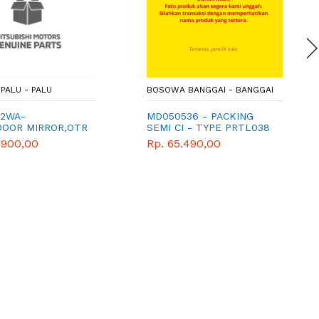
PALU - PALU
BOSOWA BANGGAI - BANGGAI
12WA-
MD050536 - PACKING
DOOR MIRROR,OTR
SEMI CI - TYPE PRTL038
SUBISHI-
.900,00
Rp. 65.490,00
E-PART