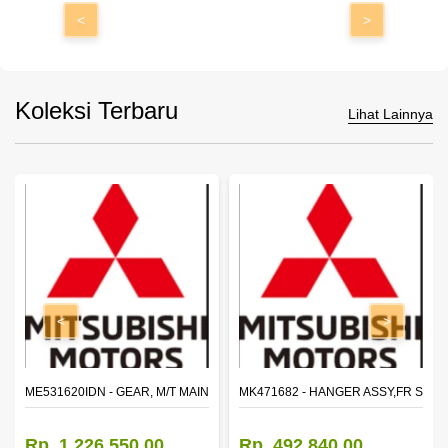
<
>
Koleksi Terbaru
Lihat Lainnya
<
>
N SHAFT 2ND SPEED (M035S5)
ME531620IDN - GEAR, M/T MAIN SHAFT REVERSE
MK471682 - HANGER ASSY,FR SHA
Rp. 1.226.550,00
Rp. 492.840,00