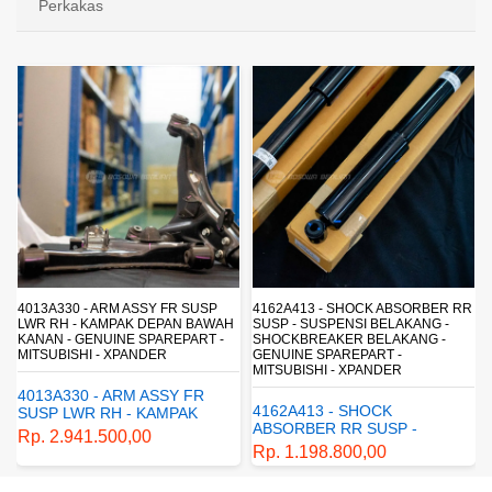
Perkakas
4013A330 - ARM ASSY FR SUSP
4162A413 - SHOCK ABSORBER RR
LWR RH - KAMPAK DEPAN BAWAH
SUSP - SUSPENSI BELAKANG -
KANAN - GENUINE SPAREPART -
SHOCKBREAKER BELAKANG -
MITSUBISHI - XPANDER
GENUINE SPAREPART -
MITSUBISHI - XPANDER
4013A330 - ARM ASSY FR
4162A413 - SHOCK
SUSP LWR RH - KAMPAK
ABSORBER RR SUSP -
DEPAN BAWAH KANAN -
Rp. 2.941.500,00
SUSPENSI BELAKANG -
GENUINE SPAREPART -
Rp. 1.198.800,00
SHOCKBREAKER BELAKANG
MITSUBISHI - XPANDER
- GENUINE SPAREPART -