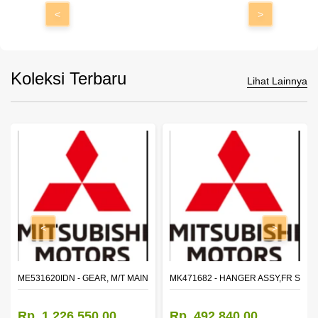
<
>
Koleksi Terbaru
Lihat Lainnya
<
>
N SHAFT 2ND SPEED (M035S5)
ME531620IDN - GEAR, M/T MAIN SHAFT REVERSE
MK471682 - HANGER ASSY,FR SHA
Rp. 1.226.550,00
Rp. 492.840,00