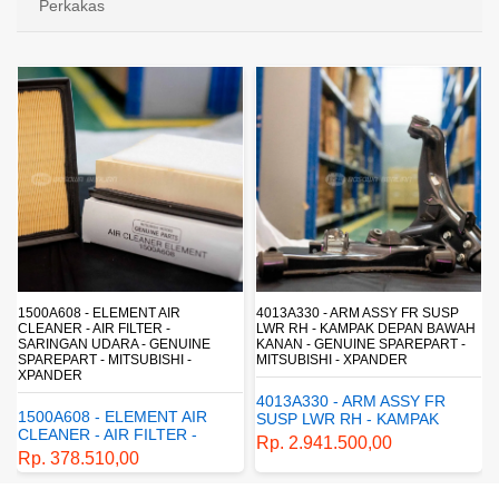
Perkakas
4013A330 - ARM ASSY FR SUSP
4162A413 - SHOCK ABSORBER R
LWR RH - KAMPAK DEPAN BAWAH
SUSP - SUSPENSI BELAKANG -
KANAN - GENUINE SPAREPART -
SHOCKBREAKER BELAKANG -
MITSUBISHI - XPANDER
GENUINE SPAREPART -
MITSUBISHI - XPANDER
4013A330 - ARM ASSY FR
4162A413 - SHOCK
SUSP LWR RH - KAMPAK
ABSORBER RR SUSP -
DEPAN BAWAH KANAN -
Rp. 2.941.500,00
SUSPENSI BELAKANG -
GENUINE SPAREPART -
Rp. 1.198.800,00
SHOCKBREAKER BELAKANG
MITSUBISHI - XPANDER
- GENUINE SPAREPART -