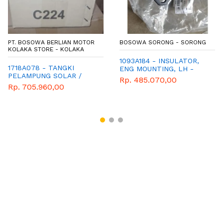
PT. BOSOWA BERLIAN MOTOR
BOSOWA SORONG - SORONG
KOLAKA STORE - KOLAKA
1093A184 - INSULATOR,
1718A078 - TANGKI
ENG MOUNTING, LH -
PELAMPUNG SOLAR /
TYPE KL3T
Rp. 485.070,00
TRITON
Rp. 705.960,00