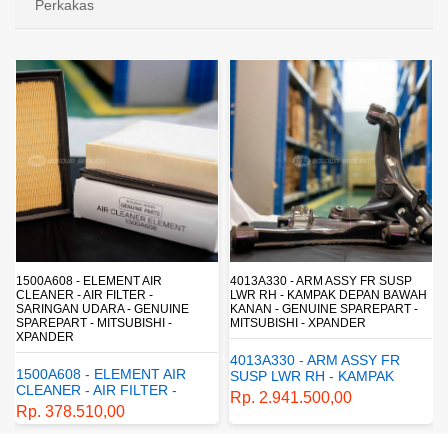
Perkakas
4013A330 - ARM ASSY FR SUSP
4162A413 - SHOCK ABSORBER RR
LWR RH - KAMPAK DEPAN BAWAH
SUSP - SUSPENSI BELAKANG -
KANAN - GENUINE SPAREPART -
SHOCKBREAKER BELAKANG -
MITSUBISHI - XPANDER
GENUINE SPAREPART -
MITSUBISHI - XPANDER
4013A330 - ARM ASSY FR
4162A413 - SHOCK
SUSP LWR RH - KAMPAK
ABSORBER RR SUSP -
DEPAN BAWAH KANAN -
Rp. 2.941.500,00
SUSPENSI BELAKANG -
GENUINE SPAREPART -
Rp. 1.198.800,00
SHOCKBREAKER BELAKANG
MITSUBISHI - XPANDER
- GENUINE SPAREPART -