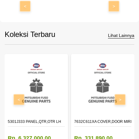
<
>
Koleksi Terbaru
Lihat Lainnya
<
>
DOOR,LH
5301J333 PANEL,QTR,OTR LH
7632C611XA COVER,DOOR MIRROR
Rp. 6.327.000,00
Rp. 331.890,00