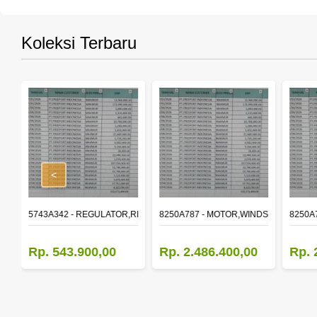
Koleksi Terbaru
<
,RR DOOR WINDOW,LH
5743A342 - REGULATOR,RR DOOR WINDOW,RH
8250A787 - MOTOR,WINDSHIELD WIP
8250A
Rp. 543.900,00
Rp. 2.486.400,00
Rp. 