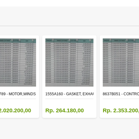
ER
789 - MOTOR,WINDSHIELD WIPER
1555A160 - GASKET, EXHAUST MANIFOLD
8637B051 - CONTRO
2.020.200,00
Rp. 264.180,00
Rp. 2.353.200