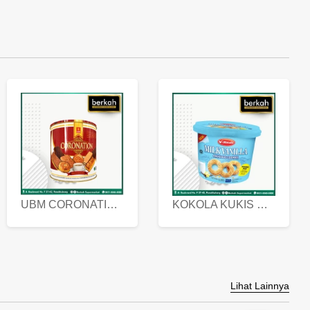
UBM CORONATION ASSORTED BISKUIT KALENG 450 GRAM
KOKOLA KUKIS HYGIENIC MILK VANILLA PACK 320 GR
Lihat Lainnya