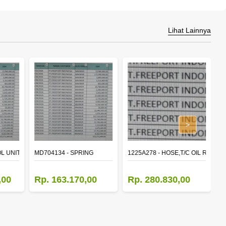
Lihat Lainnya
>
L UNIT,TIME & ALARM
MD704134 - SPRING
1225A278 - HOSE,T/C OIL RETUR
8
,00
Rp. 163.170,00
Rp. 280.830,00
R