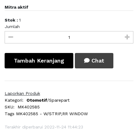
Mitra aktif
Stok :
1
Jumlah
Tambah Keranjang
Chat
Laporkan Produk
Kategori:
Otomotif
/Sparepart
SKU:
MK402585
Tags
MK402585 - W/STRIP,RR WINDOW
Terakhir diperbarui 2022-11-24 11:44:23