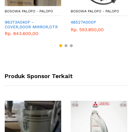
BOSOWA PALOPO - PALOPO
BOSOWA PALOPO - PALOPO
96373A040P -
48527A000P
COVER,DOOR MIRROR,OTR
Rp. 593.850,00
RH
Rp. 843.600,00
Produk Sponsor Terkait