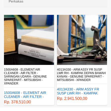
Perkakas
4013A330 - ARM ASSY FR SUSP
4162A413 - SHOCK ABSORBER RR
LWR RH - KAMPAK DEPAN BAWAH
SUSP - SUSPENSI BELAKANG -
KANAN - GENUINE SPAREPART -
SHOCKBREAKER BELAKANG -
MITSUBISHI - XPANDER
GENUINE SPAREPART -
MITSUBISHI - XPANDER
4013A330 - ARM ASSY FR
4162A413 - SHOCK
SUSP LWR RH - KAMPAK
ABSORBER RR SUSP -
DEPAN BAWAH KANAN -
Rp. 2.941.500,00
SUSPENSI BELAKANG -
GENUINE SPAREPART -
Rp. 1.198.800,00
SHOCKBREAKER BELAKANG
MITSUBISHI - XPANDER
- GENUINE SPAREPART -