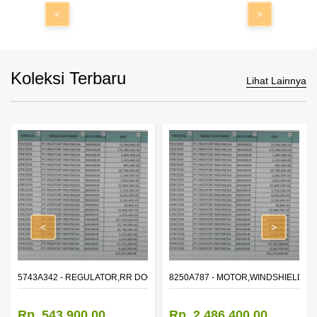
<
>
Koleksi Terbaru
Lihat Lainnya
<
>
OR WINDOW,LH
5743A342 - REGULATOR,RR DOOR WINDOW,RH
8250A787 - MOTOR,WINDSHIELD W
Rp. 543.900,00
Rp. 2.486.400,00