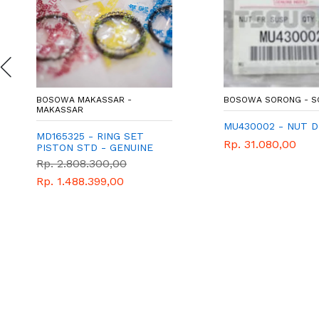
BOSOWA MAKASSAR -
BOSOWA SORONG - 
MAKASSAR
MU430002 - NUT 
MD165325 - RING SET
Rp. 31.080,00
PISTON STD - GENUINE
SPAREPART - MITSUBISHI
Rp. 2.808.300,00
T120SS
Rp. 1.488.399,00