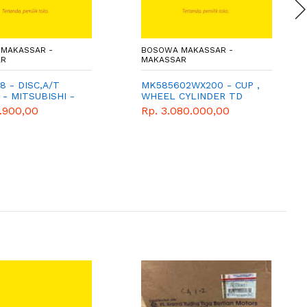
MAKASSAR -
BOSOWA MAKASSAR -
AR
MAKASSAR
8 - DISC,A/T
MK585602WX200 - CUP ,
- MITSUBISHI -
WHEEL CYLINDER TD
E
(200PCS) - KARET REM -
.900,00
Rp. 3.080.000,00
MITSUBISHI - WIMA TIGA
BERLIAN - COLT DIESEL -
CANTER PS136 HDX