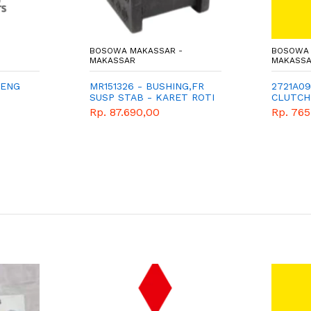
BOSOWA MAKASSAR -
BOSOWA 
MAKASSAR
MAKASS
 ENG
MR151326 - BUSHING,FR
2721A09
SUSP STAB - KARET ROTI
CLUTCH 
- KARET STABILIZER
GENUIN
Rp. 87.690,00
Rp. 765
DEPAN - MITSUBISHI -
GENUINE - L200 2.5 CC