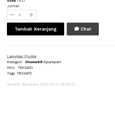
Stok :
637
Jumlah
Tambah Keranjang
Chat
Laporkan Produk
Kategori:
Otomotif
/Sparepart
SKU:
7803a112
Tags
7803a112
Terakhir diperbarui 2023-07-11 09:36:53