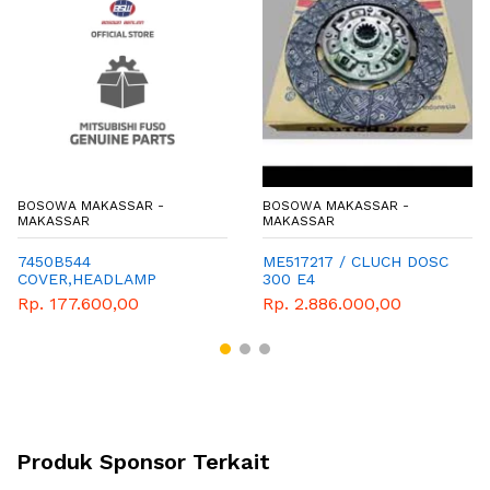
BOSOWA MAKASSAR -
BOSOWA MAKASSAR -
MAKASSAR
MAKASSAR
7450B544
ME517217 / CLUCH DOSC
COVER,HEADLAMP
300 E4
SUPPORT U
Rp. 177.600,00
Rp. 2.886.000,00
Produk Sponsor Terkait