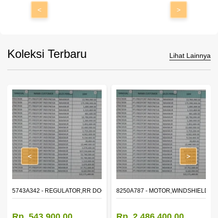
<
>
Koleksi Terbaru
Lihat Lainnya
<
>
OR WINDOW,LH
5743A342 - REGULATOR,RR DOOR WINDOW,RH
8250A787 - MOTOR,WINDSHIELD W
Rp. 543.900,00
Rp. 2.486.400,00