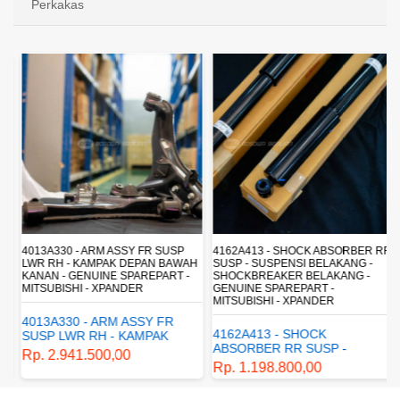
Perkakas
4013A330 - ARM ASSY FR SUSP
4162A413 - SHOCK ABSORBER RR
LWR RH - KAMPAK DEPAN BAWAH
SUSP - SUSPENSI BELAKANG -
KANAN - GENUINE SPAREPART -
SHOCKBREAKER BELAKANG -
MITSUBISHI - XPANDER
GENUINE SPAREPART -
MITSUBISHI - XPANDER
4013A330 - ARM ASSY FR
4162A413 - SHOCK
SUSP LWR RH - KAMPAK
ABSORBER RR SUSP -
DEPAN BAWAH KANAN -
Rp. 2.941.500,00
SUSPENSI BELAKANG -
GENUINE SPAREPART -
Rp. 1.198.800,00
SHOCKBREAKER BELAKANG
MITSUBISHI - XPANDER
- GENUINE SPAREPART -