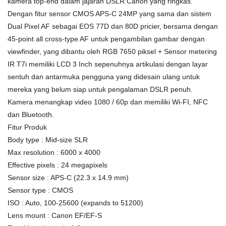
kamera top-end dalam jajaran DSLR Canon yang ringkas.
Dengan fitur sensor CMOS APS-C 24MP yang sama dan sistem
Dual Pixel AF sebagai EOS 77D dan 80D pricier, bersama dengan
45-point all cross-type AF untuk pengambilan gambar dengan
viewfinder, yang dibantu oleh RGB 7650 piksel + Sensor metering
IR T7i memiliki LCD 3 Inch sepenuhnya artikulasi dengan layar
sentuh dan antarmuka pengguna yang didesain ulang untuk
mereka yang belum siap untuk pengalaman DSLR penuh.
Kamera menangkap video 1080 / 60p dan memiliki Wi-FI, NFC
dan Bluetooth.
Fitur Produk
Body type : Mid-size SLR
Max resolution : 6000 x 4000
Effective pixels : 24 megapixels
Sensor size : APS-C (22.3 x 14.9 mm)
Sensor type : CMOS
ISO : Auto, 100-25600 (expands to 51200)
Lens mount : Canon EF/EF-S