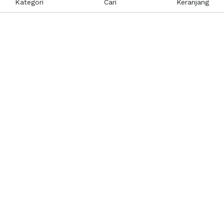
Kategori
Cari
Keranjang
Layanan Pelanggan
Kebijakan & Privasi
Pusat Bantuan
Layanan Pengaduan