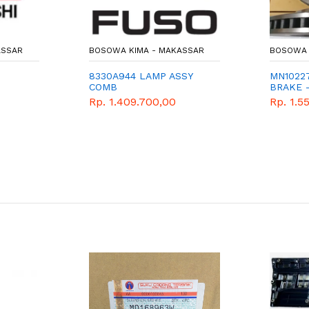
ASSAR
BOSOWA KIMA - MAKASSAR
BOSOWA 
8330A944 LAMP ASSY
MN10227
COMB
BRAKE 
- MITSU
Rp. 1.409.700,00
Rp. 1.5
PARTS