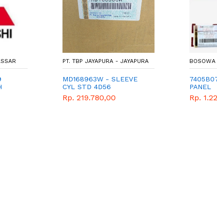
ASSAR
PT. TBP JAYAPURA - JAYAPURA
BOSOWA 
9
MD168963W - SLEEVE
7405B07
H
CYL STD 4D56
PANEL
Rp. 219.780,00
Rp. 1.2