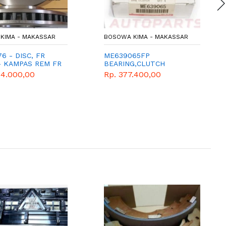
KIMA - MAKASSAR
BOSOWA KIMA - MAKASSAR
6 - DISC, FR
ME639065FP
- KAMPAS REM FR
BEARING,CLUTCH
BISHI - GENUINE
RELEASE
54.000,00
Rp. 377.400,00