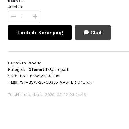
Stok :
2
Jumlah
Tambah Keranjang
Chat
Laporkan Produk
Kategori:
Otomotif
/Sparepart
SKU:
PST-BSW-22-00335
Tags
PST-BSW-22-00335 MASTER CYL KIT
Terakhir diperbarui 2026-05-22 03:24:43