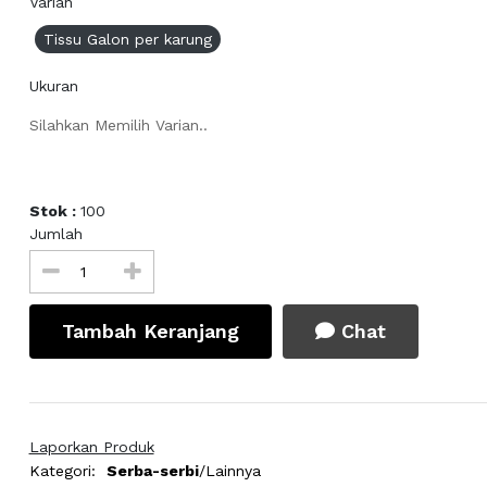
Varian
Tissu Galon per karung
Ukuran
Silahkan Memilih Varian..
Stok :
100
Jumlah
Tambah Keranjang
Chat
Laporkan Produk
Kategori:
Serba-serbi
/Lainnya