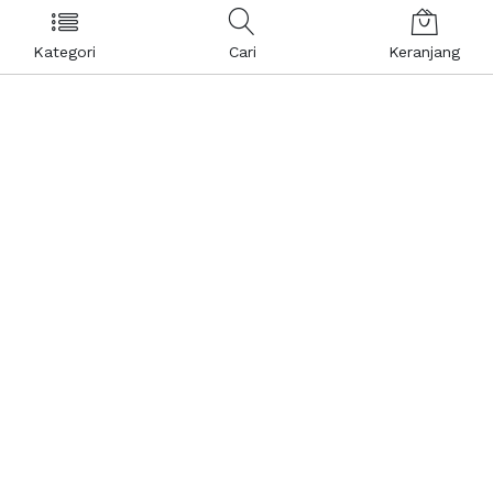
Kategori
Cari
Keranjang
Layanan Pelanggan
Kebijakan & Privasi
Pusat Bantuan
Layanan Pengaduan