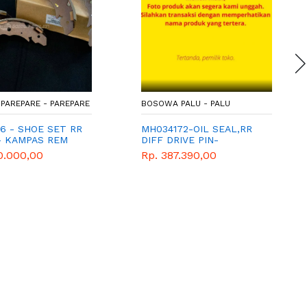
PAREPARE - PAREPARE
BOSOWA PALU - PALU
6 - SHOE SET RR
MH034172-OIL SEAL,RR
- KAMPAS REM
DIFF DRIVE PIN-
NG - GENUINE
MITSUBISHI-GENUINE
10.000,00
Rp. 387.390,00
ART - MITSUBISHI
PARTS
RO