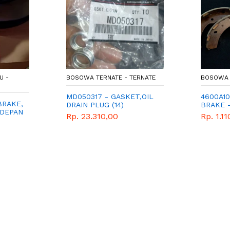
U -
BOSOWA TERNATE - TERNATE
BOSOWA 
MD050317 - GASKET,OIL
4600A10
BRAKE,
DRAIN PLUG (14)
BRAKE 
 DEPAN
BELAKA
Rp. 23.310,00
Rp. 1.1
SPAREP
- PAJE