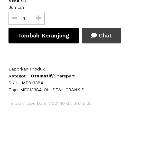
Stok :
8
Jumlah
Tambah Keranjang
Chat
Laporkan Produk
Kategori:
Otomotif
/Sparepart
SKU:
ME013384
Tags
ME013384-OIL SEAL CRANK,S
Terakhir diperbarui 2021-10-22 09:45:25