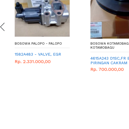
BOSOWA PALOPO - PALOPO
BOSOWA KOTAMOBAG
KOTAMOBAGU
1582A483 - VALVE, EGR
4615A243 D1SC,FR 
Rp. 2.331.000,00
PIRINGAN CAKRAM
XPANDER
Rp. 700.000,00