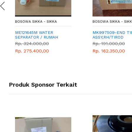
BOSOWA SIKKA - SIKKA
BOSOWA SIKKA - SIK
ME121645M WATER
MK997509-END TI
SEPARATOR / RUMAH
ASSY,RH/TIROD
FILTER SOLAR BAWAH
RODA,KANAN
Rp. 324.000,00
Rp. 191.000,00
Rp. 275.400,00
Rp. 162.350,00
Produk Sponsor Terkait