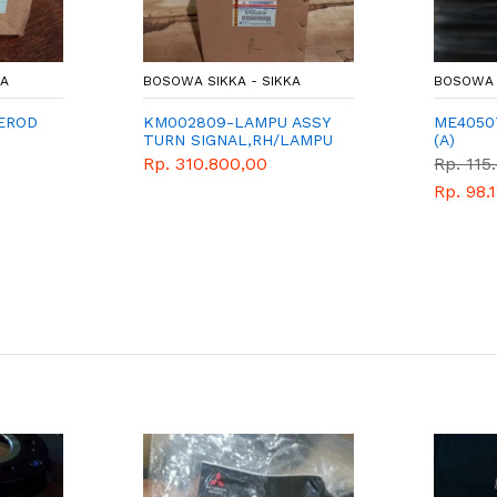
KA
BOSOWA SIKKA - SIKKA
BOSOWA 
EROD
KM002809-LAMPU ASSY
ME4050
TURN SIGNAL,RH/LAMPU
(A)
SEIN KANAN
Rp. 310.800,00
Rp. 115
Rp. 98.