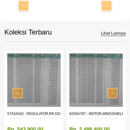
<
>
Koleksi Terbaru
Lihat Lainnya
<
>
OR WINDOW,LH
5743A342 - REGULATOR,RR DOOR WINDOW,RH
8250A787 - MOTOR,WINDSHIELD W
Rp. 543.900,00
Rp. 2.486.400,00