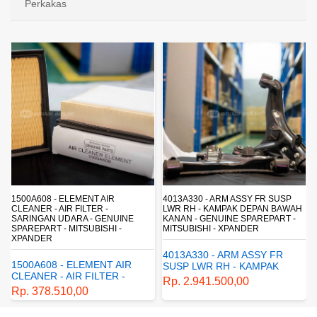
Perkakas
4013A330 - ARM ASSY FR SUSP
4162A413 - SHOCK ABSORBER RR
LWR RH - KAMPAK DEPAN BAWAH
SUSP - SUSPENSI BELAKANG -
KANAN - GENUINE SPAREPART -
SHOCKBREAKER BELAKANG -
MITSUBISHI - XPANDER
GENUINE SPAREPART -
MITSUBISHI - XPANDER
4013A330 - ARM ASSY FR
4162A413 - SHOCK
SUSP LWR RH - KAMPAK
ABSORBER RR SUSP -
DEPAN BAWAH KANAN -
Rp. 2.941.500,00
SUSPENSI BELAKANG -
GENUINE SPAREPART -
Rp. 1.198.800,00
SHOCKBREAKER BELAKANG
MITSUBISHI - XPANDER
- GENUINE SPAREPART -