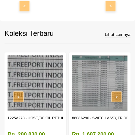
<
>
Koleksi Terbaru
Lihat Lainnya
<
>
1225A278 - HOSE,T/C OIL RETURN TUBE
8608A290 - SWITCH ASSY, FR DR 
Rp. 280.830,00
Rp. 1.687.200,00