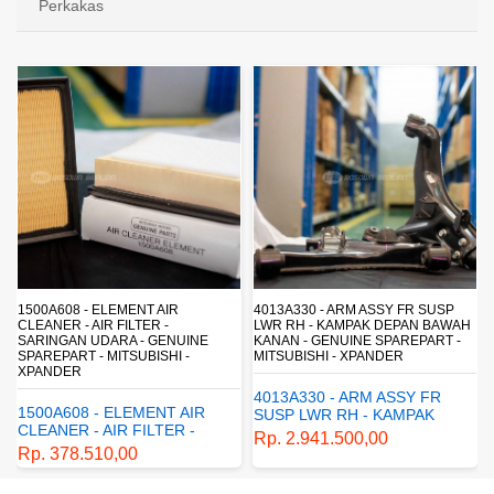
Perkakas
1500A608 - ELEMENT AIR
4013A330 - ARM ASSY FR SUSP
CLEANER - AIR FILTER -
LWR RH - KAMPAK DEPAN BAWAH
SARINGAN UDARA - GENUINE
KANAN - GENUINE SPAREPART -
SPAREPART - MITSUBISHI -
MITSUBISHI - XPANDER
XPANDER
4013A330 - ARM ASSY FR
1500A608 - ELEMENT AIR
SUSP LWR RH - KAMPAK
CLEANER - AIR FILTER -
DEPAN BAWAH KANAN -
Rp. 2.941.500,00
SARINGAN UDARA -
GENUINE SPAREPART -
Rp. 378.510,00
GENUINE SPAREPART -
MITSUBISHI - XPANDER
MITSUBISHI - XPANDER