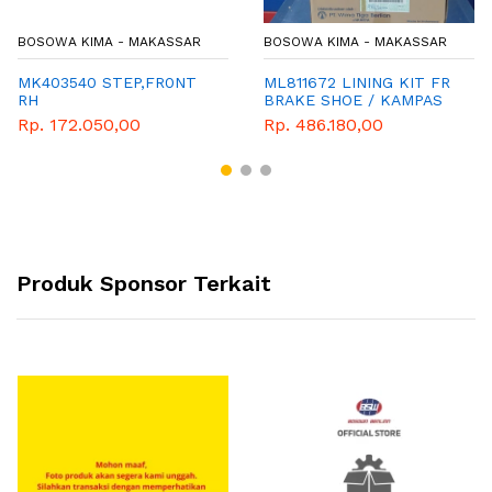
BOSOWA KIMA - MAKASSAR
BOSOWA KIMA - MAKASSAR
MK403540 STEP,FR0NT
ML811672 LINING KIT FR
RH
BRAKE SHOE / KAMPAS
REM DEPAN FUSO FM 517
Rp. 172.050,00
Rp. 486.180,00
Produk Sponsor Terkait