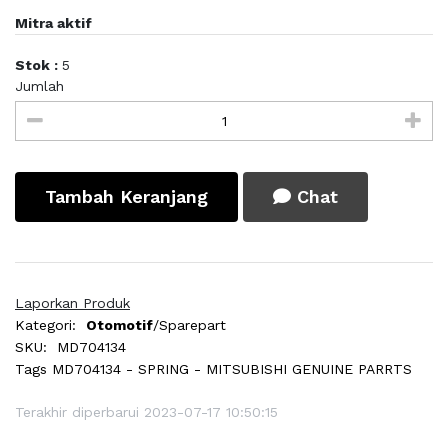
Mitra aktif
Stok :
5
Jumlah
Tambah Keranjang
Chat
Laporkan Produk
Kategori:
Otomotif
/Sparepart
SKU:
MD704134
Tags
MD704134 - SPRING - MITSUBISHI GENUINE PARRTS
Terakhir diperbarui 2023-07-17 10:50:15