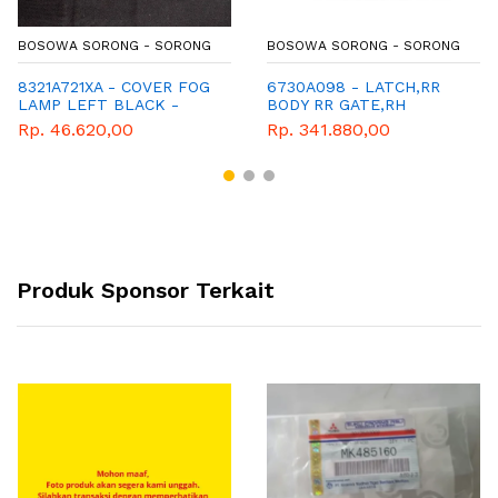
BOSOWA SORONG - SORONG
BOSOWA SORONG - SORONG
8321A721XA - COVER FOG
6730A098 - LATCH,RR
LAMP LEFT BLACK -
BODY RR GATE,RH
COVER FOG LAMP KIRI
Rp. 46.620,00
Rp. 341.880,00
WARNA HITAM -
MITSUBISHI - GENUINE -
XPANDER
Produk Sponsor Terkait