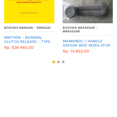
BOSOWA BANGGAI - BANGGAI
BOSOWA MAKASSAR -
MAKASSAR
MN171419 - BEARING,
MK485160C / HANDLE
CLUTCH RELEASE - TYPE
ASSY,DR WDO REGULATOR
KB4T
Rp. 539.460,00
Rp. 14.652,00