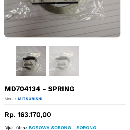
MD704134 - SPRING
Merk :
MITSUBISHI
Rp. 163.170,00
BOSOWA SORONG - SORONG
Dijual Oleh.: