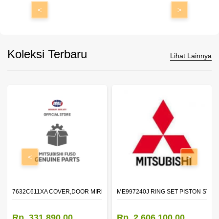
<
>
Koleksi Terbaru
Lihat Lainnya
<
>
7632C611XA COVER,DOOR MIRROR,OTR LH
ME997240J RING SET PISTON STD
Rp. 331.890,00
Rp. 2.606.100,00