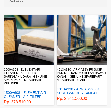
Perkakas
4013A330 - ARM ASSY FR SUSP
4162A413 - SHOCK ABSORBER
LWR RH - KAMPAK DEPAN BAWAH
SUSP - SUSPENSI BELAKANG -
NE
KANAN - GENUINE SPAREPART -
SHOCKBREAKER BELAKANG -
MITSUBISHI - XPANDER
GENUINE SPAREPART -
MITSUBISHI - XPANDER
4013A330 - ARM ASSY FR
R
4162A413 - SHOCK
SUSP LWR RH - KAMPAK
ABSORBER RR SUSP -
DEPAN BAWAH KANAN -
Rp. 2.941.500,00
SUSPENSI BELAKANG -
GENUINE SPAREPART -
Rp. 1.198.800,00
SHOCKBREAKER BELAKA
MITSUBISHI - XPANDER
- GENUINE SPAREPART -