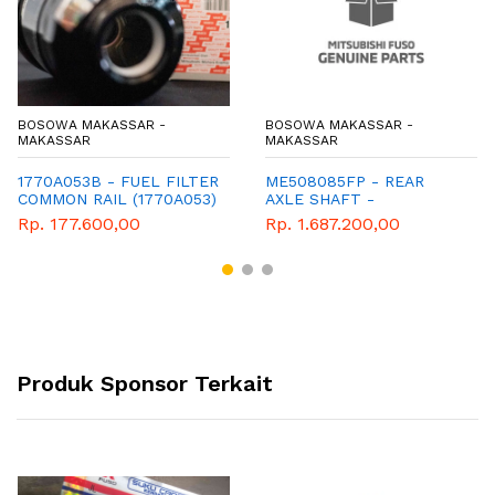
BOSOWA MAKASSAR -
BOSOWA MAKASSAR -
MAKASSAR
MAKASSAR
1770A053B - FUEL FILTER
ME508085FP - REAR
COMMON RAIL (1770A053)
AXLE SHAFT -
- SARINGAN SOLAR
MITSUBISHI - GENUINE
Rp. 177.600,00
Rp. 1.687.200,00
COMMON RAIL -
MITSUBISIHI - GENUINE -
PAJERO - TRITON
Produk Sponsor Terkait