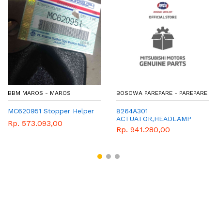
BBM MAROS - MAROS
BOSOWA PAREPARE - PAREPARE
MC620951 Stopper Helper
8264A301
ACTUATOR,HEADLAMP
Rp. 573.093,00
WASHER,LH
Rp. 941.280,00