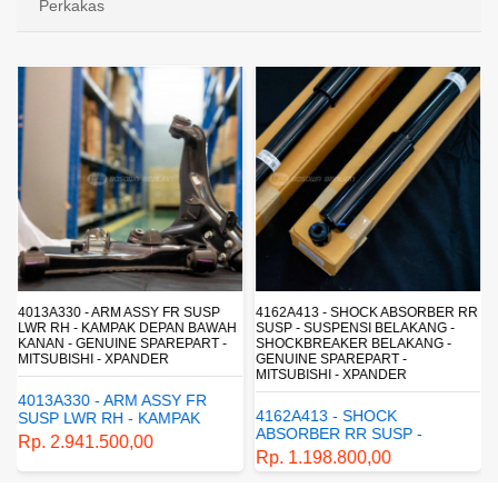
Perkakas
4013A330 - ARM ASSY FR SUSP
4162A413 - SHOCK ABSORBER RR
LWR RH - KAMPAK DEPAN BAWAH
SUSP - SUSPENSI BELAKANG -
KANAN - GENUINE SPAREPART -
SHOCKBREAKER BELAKANG -
MITSUBISHI - XPANDER
GENUINE SPAREPART -
MITSUBISHI - XPANDER
4013A330 - ARM ASSY FR
4162A413 - SHOCK
SUSP LWR RH - KAMPAK
ABSORBER RR SUSP -
DEPAN BAWAH KANAN -
Rp. 2.941.500,00
SUSPENSI BELAKANG -
GENUINE SPAREPART -
Rp. 1.198.800,00
SHOCKBREAKER BELAKANG
MITSUBISHI - XPANDER
- GENUINE SPAREPART -