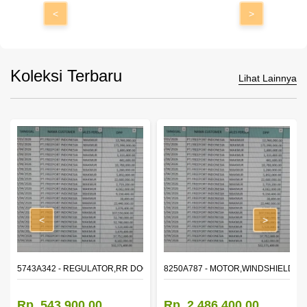
<
>
Koleksi Terbaru
Lihat Lainnya
<
>
OR WINDOW,LH
5743A342 - REGULATOR,RR DOOR WINDOW,RH
8250A787 - MOTOR,WINDSHIELD W
Rp. 543.900,00
Rp. 2.486.400,00