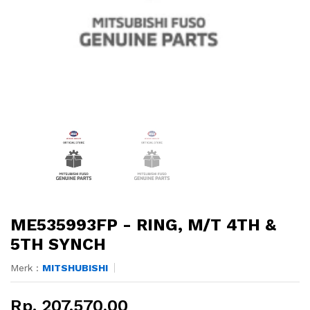
ME535993FP - RING, M/T 4TH &
5TH SYNCH
Merk :
MITSHUBISHI
Rp. 207.570,00