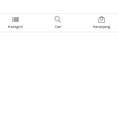
Kategori
Cari
Keranjang
Layanan Pelanggan
Kebijakan & Privasi
Pusat Bantuan
Layanan Pengaduan