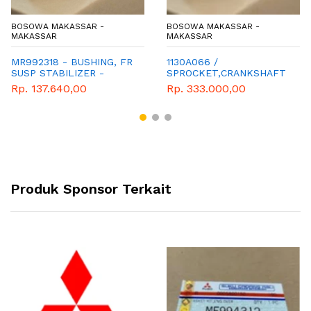
BOSOWA MAKASSAR -
BOSOWA MAKASSAR -
MAKASSAR
MAKASSAR
MR992318 - BUSHING, FR
1130A066 /
SUSP STABILIZER -
SPROCKET,CRANKSHAFT
SPAREPART MITSUBISHI
CAMSHAFT
Rp. 137.640,00
Rp. 333.000,00
L200
Produk Sponsor Terkait