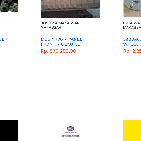
BOSOWA MAKASSAR -
BOSOWA 
MAKASSAR
MAKASS
DER
MB671736 - PANEL
3880A03
FRONT - GENUINE
WHEEL 
SPAREPART MITSUBISHI
DEPAN
Rp. 830.280,00
Rp. 2.2
T120SS