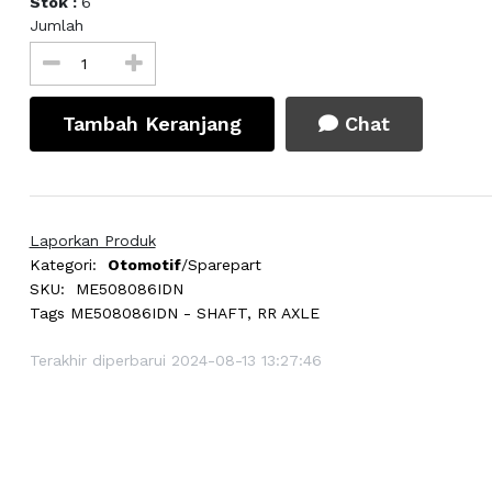
Stok :
6
Jumlah
Tambah Keranjang
Chat
Laporkan Produk
Kategori:
Otomotif
/Sparepart
SKU:
ME508086IDN
Tags
ME508086IDN - SHAFT, RR AXLE
Terakhir diperbarui 2024-08-13 13:27:46