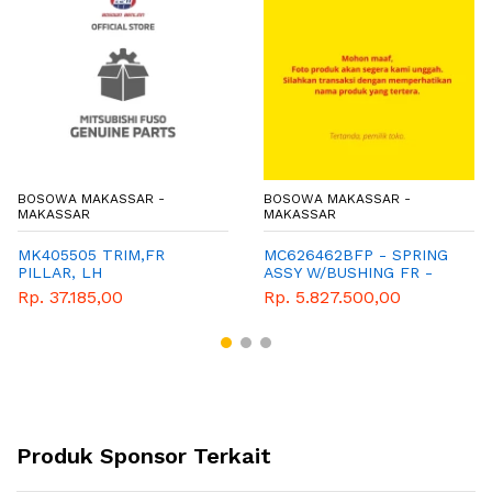
BOSOWA MAKASSAR -
BOSOWA MAKASSAR -
MAKASSAR
MAKASSAR
MK405505 TRIM,FR
MC626462BFP - SPRING
PILLAR, LH
ASSY W/BUSHING FR -
MITSUBISHI - GENUINE
Rp. 37.185,00
Rp. 5.827.500,00
Produk Sponsor Terkait