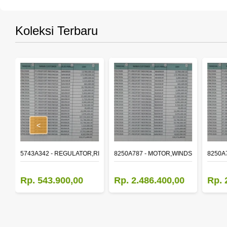
Koleksi Terbaru
<
,RR DOOR WINDOW,LH
5743A342 - REGULATOR,RR DOOR WINDOW,RH
8250A787 - MOTOR,WINDSHIELD WIP
8250A
Rp. 543.900,00
Rp. 2.486.400,00
Rp. 