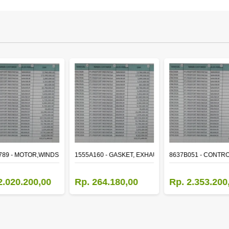
ER
789 - MOTOR,WINDSHIELD WIPER
1555A160 - GASKET, EXHAUST MANIFOLD
8637B051 - CONTRO
2.020.200,00
Rp. 264.180,00
Rp. 2.353.200