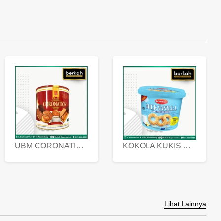
UBM CORONATION ASSORTED BISKUIT KALENG 450 GRAM
KOKOLA KUKIS HYGIENIC MILK VANILLA PACK 320 GR
Lihat Lainnya