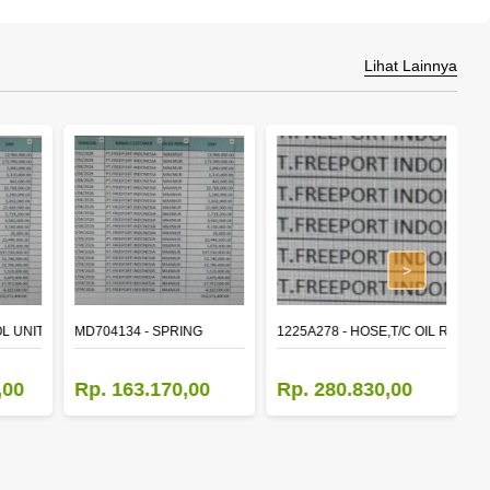
Lihat Lainnya
>
L UNIT,TIME & ALARM
MD704134 - SPRING
1225A278 - HOSE,T/C OIL RETUR
8
,00
Rp. 163.170,00
Rp. 280.830,00
R