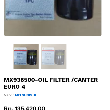
MX938500-OIL FILTER /CANTER
EURO 4
Merk :
MITSUBISHI
Rp. 135.420,00