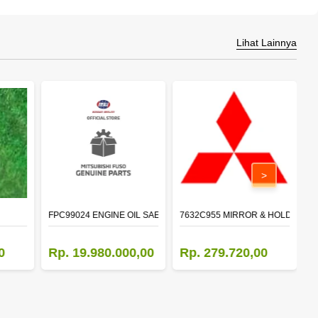
Lihat Lainnya
>
FPC99024 ENGINE OIL SAE 15W-40 API CI-4 (200L)
7632C955 MIRROR & HOLDER,D
5
0
Rp. 19.980.000,00
Rp. 279.720,00
R