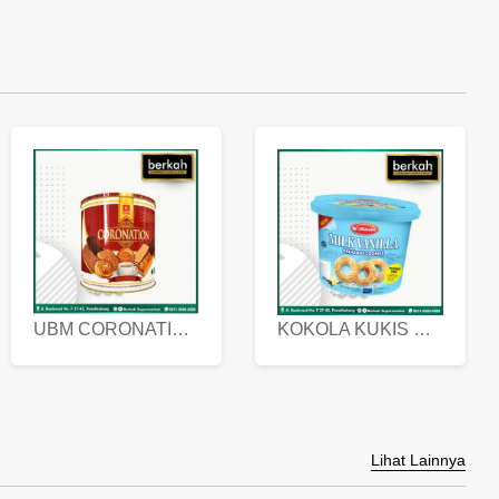
UBM CORONATION ASSORTED BISKUIT KALENG 450 GRAM
KOKOLA KUKIS HYGIENIC MILK VANILLA PACK 320 GR
Lihat Lainnya