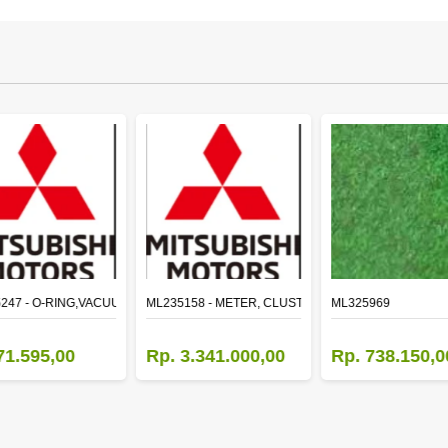
LE
247 - O-RING,VACUUM PUMP
ML235158 - METER, CLUSTER CANTER
ML325969
71.595,00
Rp. 3.341.000,00
Rp. 738.150,0