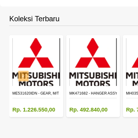
Koleksi Terbaru
<
SY,MAIN SHAFT 2ND SPEED (M035S5)
ME531620IDN - GEAR, M/T MAIN SHAFT REVERSE
MK471682 - HANGER ASSY,FR SHACK
MH035
Rp. 1.226.550,00
Rp. 492.840,00
Rp. 