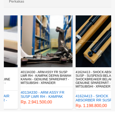
Perkakas
4013A330 - ARM ASSY FR SUSP
4162A413 - SHOCK ABSORBER RR
LWR RH - KAMPAK DEPAN BAWAH
SUSP - SUSPENSI BELAKANG -
KANAN - GENUINE SPAREPART -
SHOCKBREAKER BELAKANG -
MITSUBISHI - XPANDER
GENUINE SPAREPART -
MITSUBISHI - XPANDER
4013A330 - ARM ASSY FR
4162A413 - SHOCK
SUSP LWR RH - KAMPAK
ABSORBER RR SUSP -
DEPAN BAWAH KANAN -
Rp. 2.941.500,00
SUSPENSI BELAKANG -
GENUINE SPAREPART -
Rp. 1.198.800,00
SHOCKBREAKER BELAKANG
MITSUBISHI - XPANDER
- GENUINE SPAREPART -