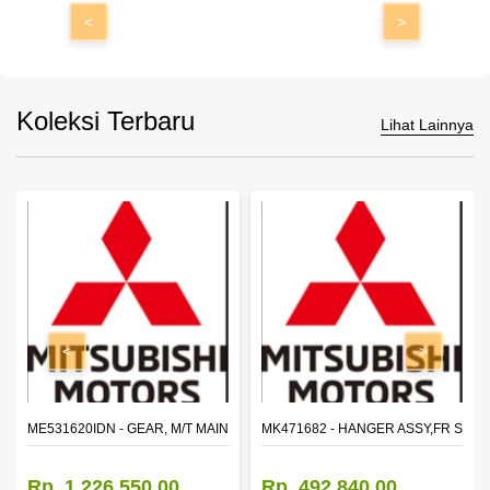
<
>
Koleksi Terbaru
Lihat Lainnya
<
>
N SHAFT 2ND SPEED (M035S5)
ME531620IDN - GEAR, M/T MAIN SHAFT REVERSE
MK471682 - HANGER ASSY,FR SHA
Rp. 1.226.550,00
Rp. 492.840,00