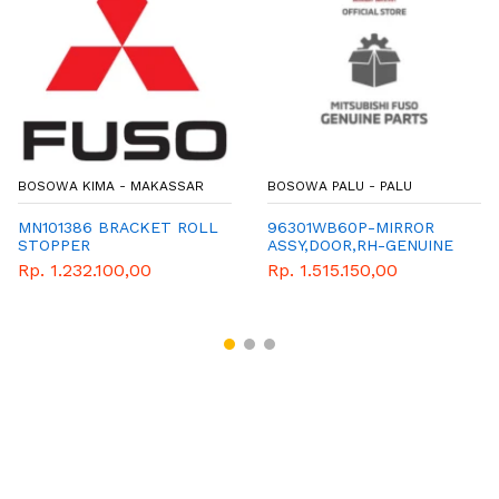
BOSOWA KIMA - MAKASSAR
BOSOWA PALU - PALU
MN101386 BRACKET ROLL
96301WB60P-MIRROR
STOPPER
ASSY,DOOR,RH-GENUINE
PART-MITSUBISHI
Rp. 1.232.100,00
Rp. 1.515.150,00