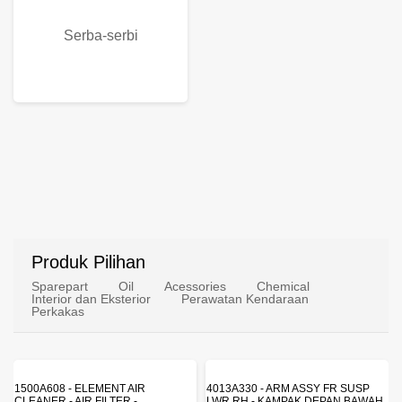
Serba-serbi
Produk Pilihan
Sparepart
Oil
Acessories
Chemical
Interior dan Eksterior
Perawatan Kendaraan
Perkakas
ENT AIR
4013A330 - ARM ASSY FR SUSP
4162A413 - SHOCK 
LTER -
LWR RH - KAMPAK DEPAN BAWAH
SUSP - SUSPENSI B