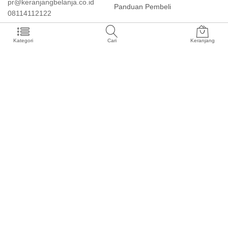
pr@keranjangbelanja.co.id
Panduan Pembeli
08114112122
Kategori
Cari
Keranjang
Install Aplikasi
Keranjang Belanja
Keranjang Belanja Merupakan Layanan Terdaftar PT. Kreasi Binar
Indonesia. © 2021 All Rights Reserved