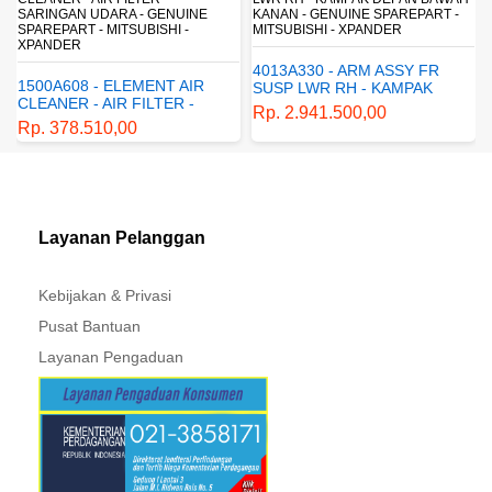
 - GENUINE
KANAN - GENUINE SPAREPART -
SHOCKBREAKER BEL
SUBISHI -
MITSUBISHI - XPANDER
GENUINE SPAREPART
MITSUBISHI - XPAND
4013A330 - ARM ASSY FR
EMENT AIR
4162A413 - SHOC
SUSP LWR RH - KAMPAK
FILTER -
ABSORBER RR SU
DEPAN BAWAH KANAN -
Rp. 2.941.500,00
RA -
SUSPENSI BELAK
GENUINE SPAREPART -
0
Rp. 1.198.800,00
EPART -
SHOCKBREAKER 
MITSUBISHI - XPANDER
 XPANDER
- GENUINE SPARE
MITSUBISHI - XP
Layanan Pelanggan
Kebijakan & Privasi
Pusat Bantuan
Layanan Pengaduan