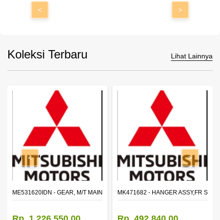
<
>
Koleksi Terbaru
Lihat Lainnya
<
>
N SHAFT 2ND SPEED (M035S5)
ME531620IDN - GEAR, M/T MAIN SHAFT REVERSE
MK471682 - HANGER ASSY,FR SHA
Rp. 1.226.550,00
Rp. 492.840,00