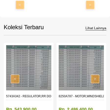
<
>
Koleksi Terbaru
Lihat Lainnya
<
>
OR WINDOW,LH
5743A342 - REGULATOR,RR DOOR WINDOW,RH
8250A787 - MOTOR,WINDSHIELD W
Rp. 543.900,00
Rp. 2.486.400,00