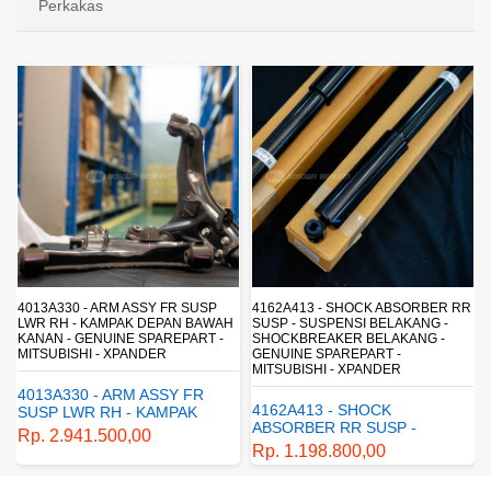
Perkakas
4013A330 - ARM ASSY FR SUSP
4162A413 - SHOCK ABSORBER RR
LWR RH - KAMPAK DEPAN BAWAH
SUSP - SUSPENSI BELAKANG -
KANAN - GENUINE SPAREPART -
SHOCKBREAKER BELAKANG -
MITSUBISHI - XPANDER
GENUINE SPAREPART -
MITSUBISHI - XPANDER
4013A330 - ARM ASSY FR
4162A413 - SHOCK
SUSP LWR RH - KAMPAK
ABSORBER RR SUSP -
DEPAN BAWAH KANAN -
Rp. 2.941.500,00
SUSPENSI BELAKANG -
GENUINE SPAREPART -
Rp. 1.198.800,00
SHOCKBREAKER BELAKANG
MITSUBISHI - XPANDER
- GENUINE SPAREPART -