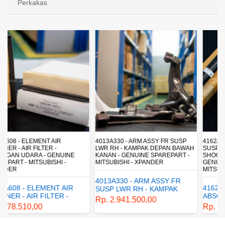
Perkakas
4013A330 - ARM ASSY FR SUSP
4162A413 - SHOCK ABSORBER RR
LWR RH - KAMPAK DEPAN BAWAH
SUSP - SUSPENSI BELAKANG -
KANAN - GENUINE SPAREPART -
SHOCKBREAKER BELAKANG -
MITSUBISHI - XPANDER
GENUINE SPAREPART -
MITSUBISHI - XPANDER
4013A330 - ARM ASSY FR
4162A413 - SHOCK
SUSP LWR RH - KAMPAK
ABSORBER RR SUSP -
DEPAN BAWAH KANAN -
Rp. 2.941.500,00
SUSPENSI BELAKANG -
GENUINE SPAREPART -
Rp. 1.198.800,00
SHOCKBREAKER BELAKANG
MITSUBISHI - XPANDER
- GENUINE SPAREPART -