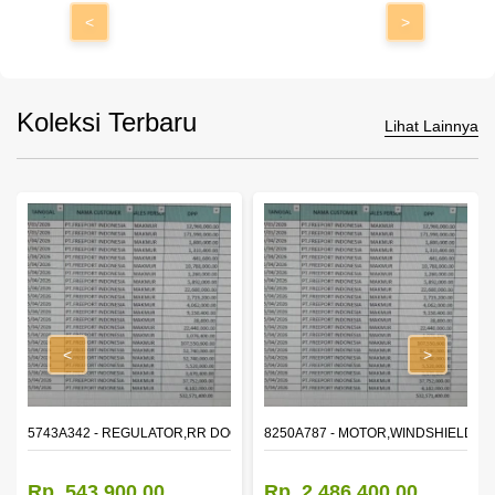
<
>
Koleksi Terbaru
Lihat Lainnya
<
>
OR WINDOW,LH
5743A342 - REGULATOR,RR DOOR WINDOW,RH
8250A787 - MOTOR,WINDSHIELD W
Rp. 543.900,00
Rp. 2.486.400,00