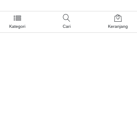
Kategori
Cari
Keranjang
Layanan Pelanggan
Kebijakan & Privasi
Pusat Bantuan
Layanan Pengaduan