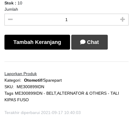
Stok :
10
Jumlah
Tambah Keranjang
Chat
Laporkan Produk
Kategori:
Otomotif
/Sparepart
SKU:
ME300899IDN
Tags
ME300899IDN - BELT,ALTERNATOR & OTHERS - TALI
KIPAS FUSO
Terakhir diperbarui 2021-09-17 10:40:03