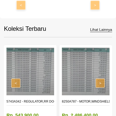
<
>
Koleksi Terbaru
Lihat Lainnya
<
>
OR WINDOW,LH
5743A342 - REGULATOR,RR DOOR WINDOW,RH
8250A787 - MOTOR,WINDSHIELD W
Rp. 543.900,00
Rp. 2.486.400,00