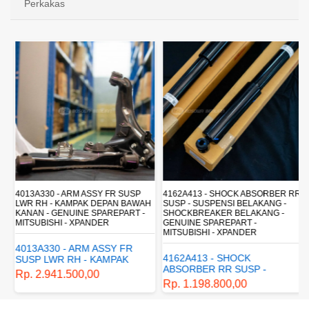
Perkakas
4013A330 - ARM ASSY FR SUSP
4162A413 - SHOCK ABSORBER RR
LWR RH - KAMPAK DEPAN BAWAH
SUSP - SUSPENSI BELAKANG -
KANAN - GENUINE SPAREPART -
SHOCKBREAKER BELAKANG -
MITSUBISHI - XPANDER
GENUINE SPAREPART -
MITSUBISHI - XPANDER
4013A330 - ARM ASSY FR
4162A413 - SHOCK
SUSP LWR RH - KAMPAK
ABSORBER RR SUSP -
DEPAN BAWAH KANAN -
Rp. 2.941.500,00
SUSPENSI BELAKANG -
GENUINE SPAREPART -
Rp. 1.198.800,00
SHOCKBREAKER BELAKANG
MITSUBISHI - XPANDER
- GENUINE SPAREPART -