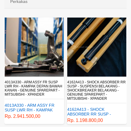
Perkakas
4013A330 - ARM ASSY FR SUSP
4162A413 - SHOCK ABSORBER RR
LWR RH - KAMPAK DEPAN BAWAH
SUSP - SUSPENSI BELAKANG -
KANAN - GENUINE SPAREPART -
SHOCKBREAKER BELAKANG -
MITSUBISHI - XPANDER
GENUINE SPAREPART -
MITSUBISHI - XPANDER
4013A330 - ARM ASSY FR
4162A413 - SHOCK
SUSP LWR RH - KAMPAK
ABSORBER RR SUSP -
DEPAN BAWAH KANAN -
Rp. 2.941.500,00
SUSPENSI BELAKANG -
GENUINE SPAREPART -
Rp. 1.198.800,00
SHOCKBREAKER BELAKANG
MITSUBISHI - XPANDER
- GENUINE SPAREPART -