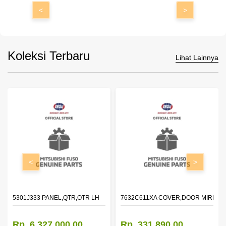
<
>
Koleksi Terbaru
Lihat Lainnya
<
>
DOOR,LH
5301J333 PANEL,QTR,OTR LH
7632C611XA COVER,DOOR MIRROR
Rp. 6.327.000,00
Rp. 331.890,00